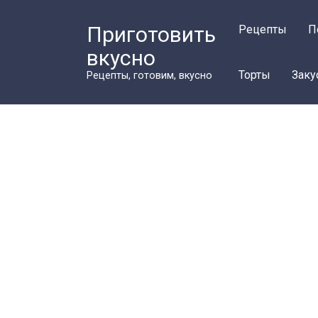
Перейти
к
Приготовить
Рецепты
П
контенту
вкусно
Торты
Заку
Рецепты, готовим, вкусно