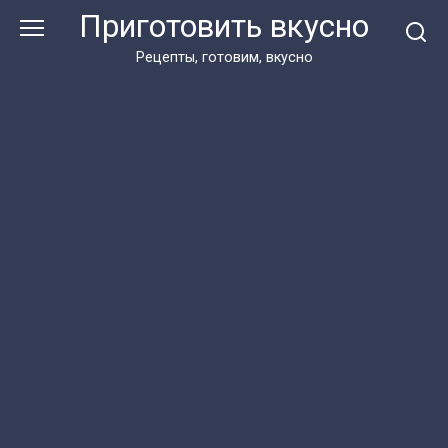
Перейти
Приготовить вкусно
к
контенту
Рецепты, готовим, вкусно