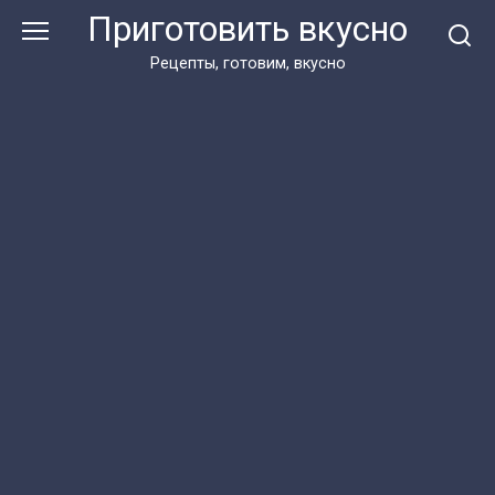
Перейти
Приготовить вкусно
к
контенту
Рецепты, готовим, вкусно