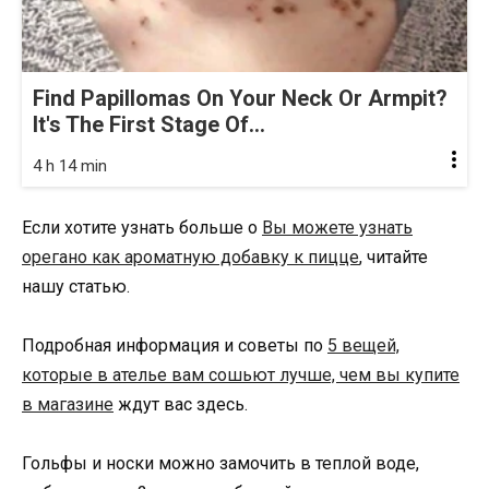
Find Papillomas On Your Neck Or Armpit?
It's The First Stage Of...
4 h 14 min
Если хотите узнать больше о
Вы можете узнать
орегано как ароматную добавку к пицце
, читайте
нашу статью.
Подробная информация и советы по
5 вещей,
которые в ателье вам сошьют лучше, чем вы купите
в магазине
ждут вас здесь.
Гольфы и носки можно замочить в теплой воде,