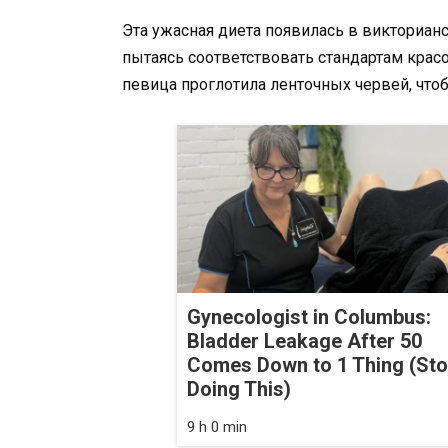
Эта ужасная диета появилась в викториан
пытаясь соответствовать стандартам красот
певица проглотила ленточных червей, что
Gynecologist in Columbus:
Bladder Leakage After 50
Comes Down to 1 Thing (St
Doing This)
9 h 0 min