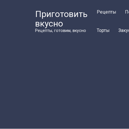
Перейти
к
Приготовить
Рецепты
П
контенту
вкусно
Торты
Заку
Рецепты, готовим, вкусно