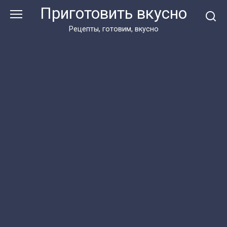
Перейти
Приготовить вкусно
к
контенту
Рецепты, готовим, вкусно