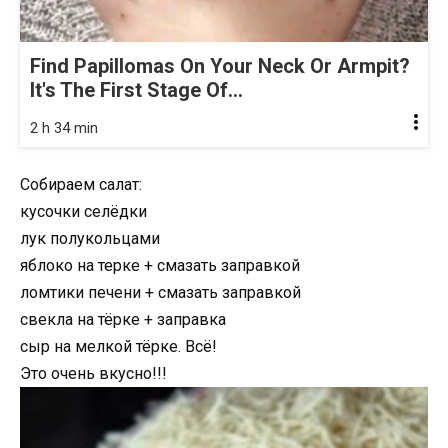
Find Papillomas On Your Neck Or Armpit?
It's The First Stage Of...
2 h 34 min
Собираем салат:
кусочки селёдки
лук полукольцами
яблоко на терке + смазать заправкой
ломтики печени + смазать заправкой
свекла на тёрке + заправка
сыр на мелкой тёрке. Всё!
Это очень вкусно!!!