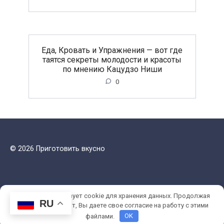
Еда, Кровать и Упражнения — вот где
таятся секреты молодости и красоты
по мнению Кацудзо Ниши
0
© 2026 Приготовить вкусно
Этот сайт использует cookie для хранения данных. Продолжая
RU
использовать сайт, Вы даете свое согласие на работу с этими
файлами.
OK