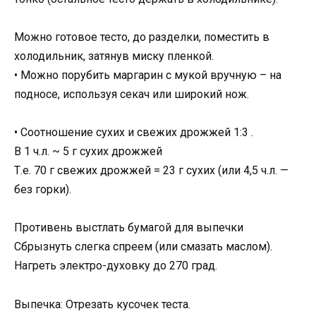
Можно готовое тесто, до разделки, поместить в
холодильник, затянув миску пленкой.
• Можно порубить маргарин с мукой вручную – на
подносе, используя секач или широкий нож.
• Соотношение сухих и свежих дрожжей 1:3 .
В 1 ч.л. ~ 5 г сухих дрожжей
Т.е. 70 г свежих дрожжей = 23 г сухих (или 4,5 ч.л. —
без горки).
Противень выстлать бумагой для выпечки
Сбрызнуть слегка спреем (или смазать маслом).
Нагреть электро-духовку до 270 град.
Выпечка: Отрезать кусочек теста.