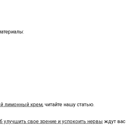
атериалы:
ый лимонный крем
, читайте нашу статью.
б улучшить свое зрение и успокоить нервы
ждут вас