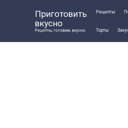
Перейти
к
Приготовить
Рецепты
П
контенту
вкусно
Торты
Заку
Рецепты, готовим, вкусно