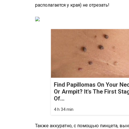
располагается у края) не отрезать!
Find Papillomas On Your Ne
Or Armpit? It's The First Sta
Of...
4 h 34 min
Также аккуратно, с помощью пинцета, выну