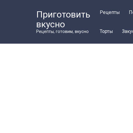
Перейти
к
Приготовить
Рецепты
П
контенту
вкусно
Торты
Заку
Рецепты, готовим, вкусно