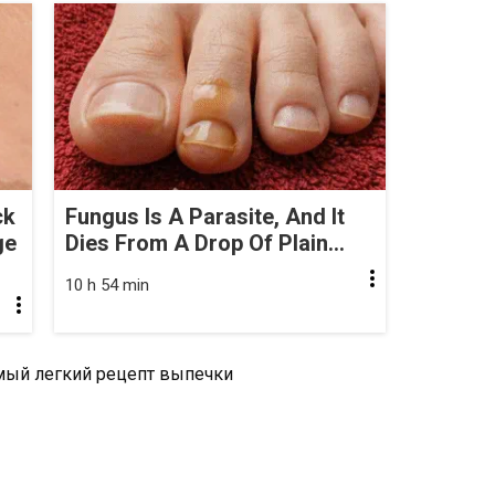
ck
Fungus Is A Parasite, And It
ge
Dies From A Drop Of Plain...
10 h 54 min