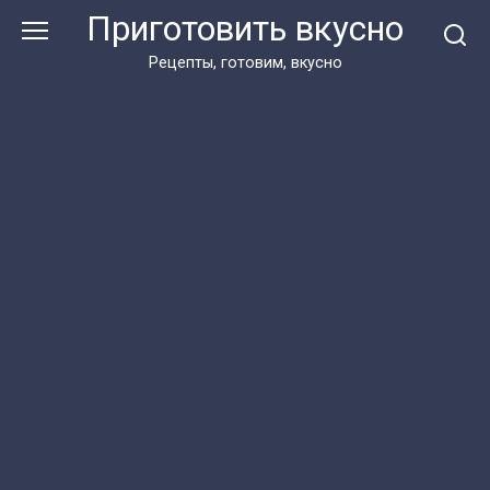
Перейти
Приготовить вкусно
к
контенту
Рецепты, готовим, вкусно