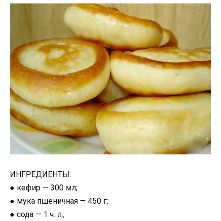
ИНГРЕДИЕНТЫ:
● кефир — 300 мл;
● мука пшеничная — 450 г;
● сода — 1 ч. л.;