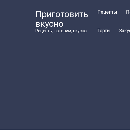
Перейти
к
Приготовить
Рецепты
П
контенту
вкусно
Торты
Заку
Рецепты, готовим, вкусно