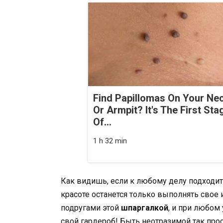
Find Papillomas On Your Ne
Or Armpit? It's The First Sta
Of...
1 h 32 min
Как видишь, если к любому делу подходить
красоте останется только выполнять свое 
подругами этой
шпаргалкой
, и при любом
свой гардероб! Быть неотразимой так прос