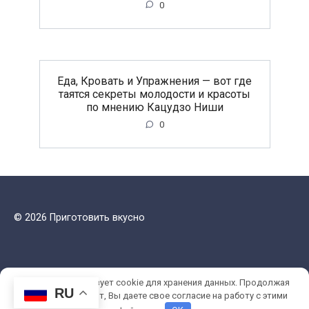
0
Еда, Кровать и Упражнения — вот где
таятся секреты молодости и красоты
по мнению Кацудзо Ниши
0
© 2026 Приготовить вкусно
Этот сайт использует cookie для хранения данных. Продолжая
RU
использовать сайт, Вы даете свое согласие на работу с этими