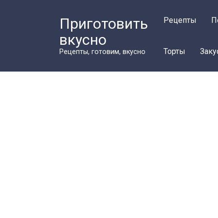
Перейти
к
Приготовить
Рецепты
П
контенту
вкусно
Торты
Заку
Рецепты, готовим, вкусно