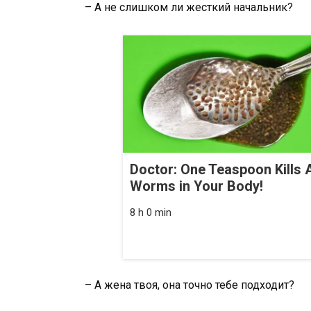
– А не слишком ли жесткий начальник?
Doctor: One Teaspoon Kills A
Worms in Your Body!
8 h 0 min
– А жена твоя, она точно тебе подходит?