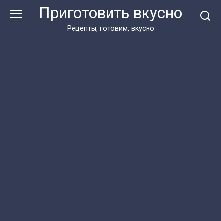
Перейти
Приготовить вкусно
к
контенту
Рецепты, готовим, вкусно