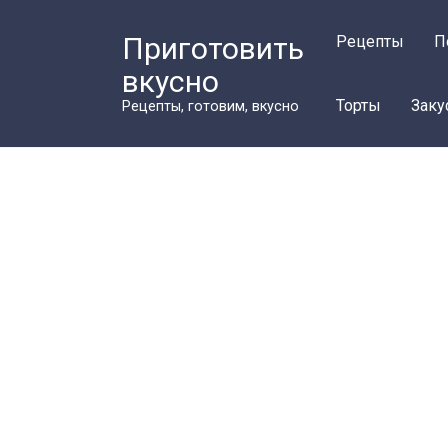
Перейти
к
Приготовить
Рецепты
П
контенту
вкусно
Торты
Заку
Рецепты, готовим, вкусно