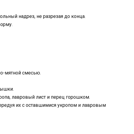
ольный надрез, не разрезая до конца.
форму.
но-мятной смесью.
рышки.
ропа, лавровый лист и перец горошком.
ередуя их с оставшимися укропом и лавровым