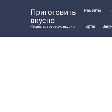
Перейти
к
Приготовить
Рецепты
П
контенту
вкусно
Торты
Заку
Рецепты, готовим, вкусно