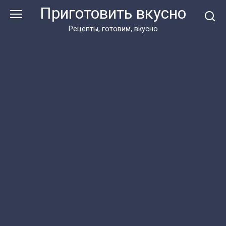
Перейти
Приготовить вкусно
к
контенту
Рецепты, готовим, вкусно