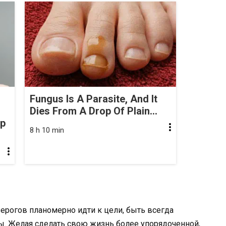
Fungus Is A Parasite, And It
Dies From A Drop Of Plain...
op
8 h 10 min
рогов планомерно идти к цели, быть всегда
ы. Желая сделать свою жизнь более упорядоченной,