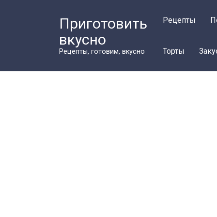
Перейти
к
Приготовить
Рецепты
П
контенту
вкусно
Торты
Заку
Рецепты, готовим, вкусно