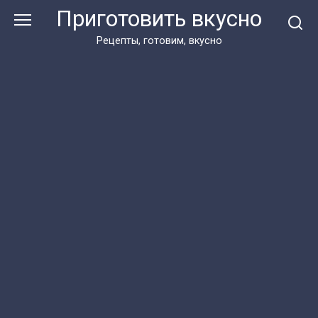
Перейти
Приготовить вкусно
к
контенту
Рецепты, готовим, вкусно