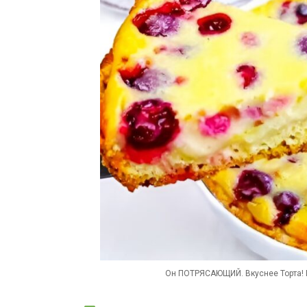
Он ПОТРЯСАЮЩИЙ. Вкуснее Торта! П