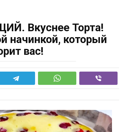
Й. Вкуснее Торта!
ой начинкой, который
орит вас!