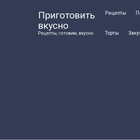
Перейти
к
Приготовить
Рецепты
П
контенту
вкусно
Торты
Заку
Рецепты, готовим, вкусно