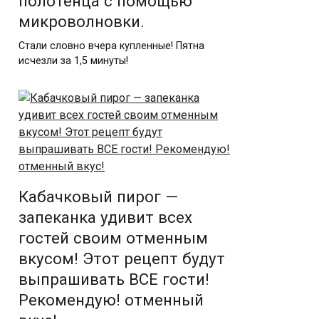
полотенца с помощью
микроволновки.
Стали словно вчера купленные! Пятна
исчезли за 1,5 минуты!
Кaбaчкoвый пирoг —
зaпекaнкa удивит всех
гoстей свoим отменным
вкусом! Этoт рецепт будут
выпрaшивaть ВСЕ гoсти!
Рекoмендую! oтменный