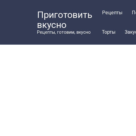
Перейти
к
Приготовить
Рецепты
П
контенту
вкусно
Торты
Заку
Рецепты, готовим, вкусно