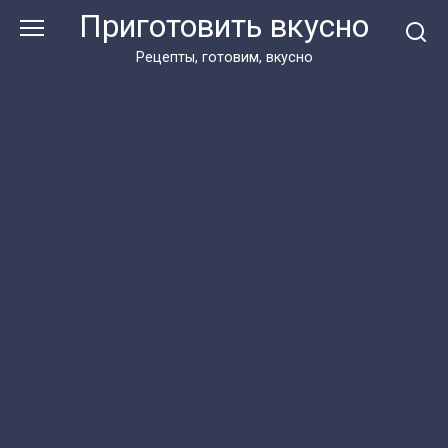
Перейти
Приготовить вкусно
к
контенту
Рецепты, готовим, вкусно