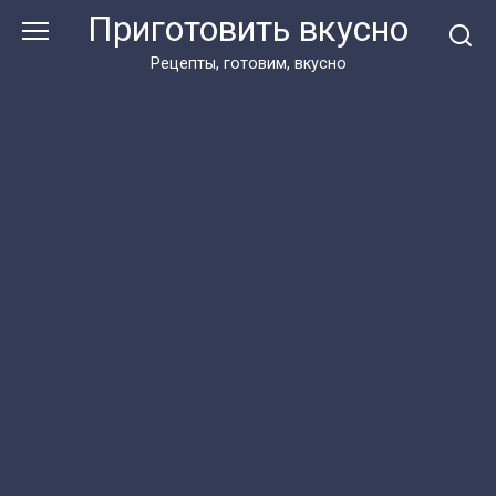
Перейти
Приготовить вкусно
к
контенту
Рецепты, готовим, вкусно