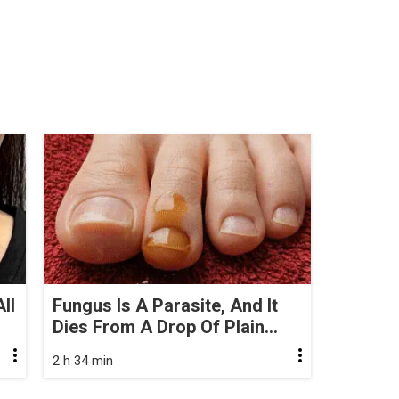
ll
Fungus Is A Parasite, And It
Dies From A Drop Of Plain...
2 h 34 min