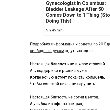
Gynecologist in Columbus:
Bladder Leakage After 50
Comes Down to 1 Thing (St
Doing This)
5 h 45 min
Подробная информация и советы по
20 Вд
свободного духом
ждут вас здесь.
Настоящая
близость
не в жаре страстей,
А в поддержке и рвении мужа,
Когда ночью встает покачать колыбель,
Чтобы сон твой никак не нарушить.
Настоящая близость не сотни цветов,
А улыбка и
кофе
на завтрак,