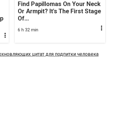
Find Papillomas On Your Neck
Or Armpit? It's The First Stage
op
Of...
6 h 32 min
охновляющих цитат для подпитки человека