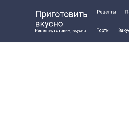
Перейти
к
Приготовить
Рецепты
П
контенту
вкусно
Торты
Заку
Рецепты, готовим, вкусно