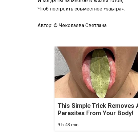
И когда ты на многое в жизни готов,
Чтоб построить совместное «завтра».
Автор: © Чеколаева Светлана
This Simple Trick Removes A
Parasites From Your Body!
9 h 48 min