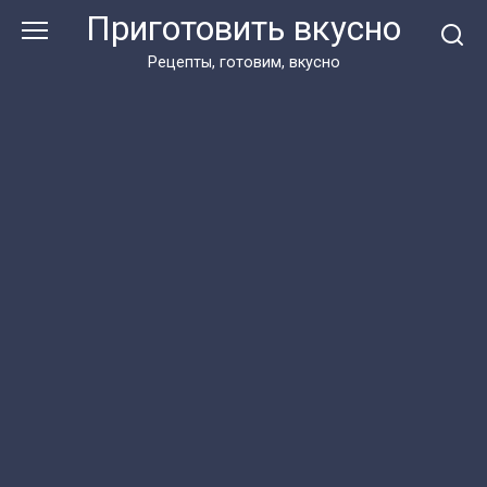
Перейти
Приготовить вкусно
к
контенту
Рецепты, готовим, вкусно