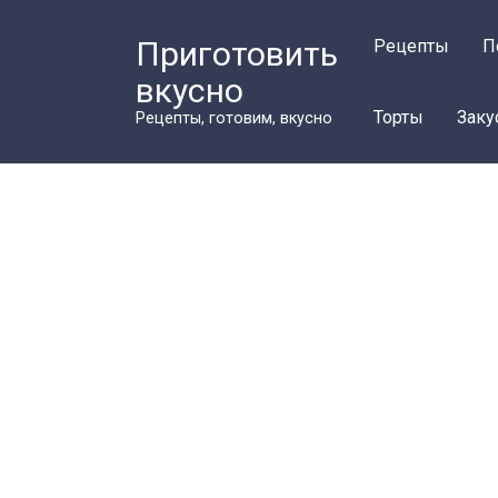
Перейти
к
Приготовить
Рецепты
П
контенту
вкусно
Торты
Заку
Рецепты, готовим, вкусно