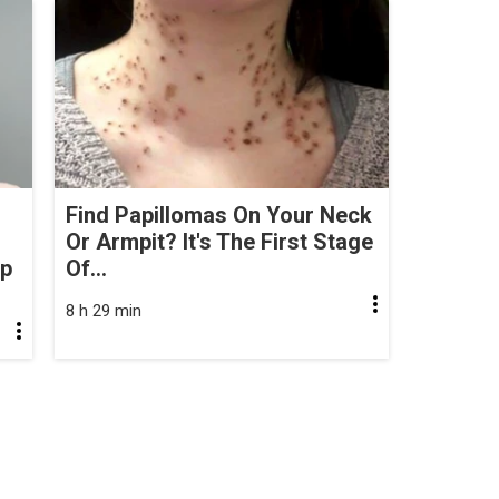
Find Papillomas On Your Neck
Or Armpit? It's The First Stage
op
Of...
8 h 29 min