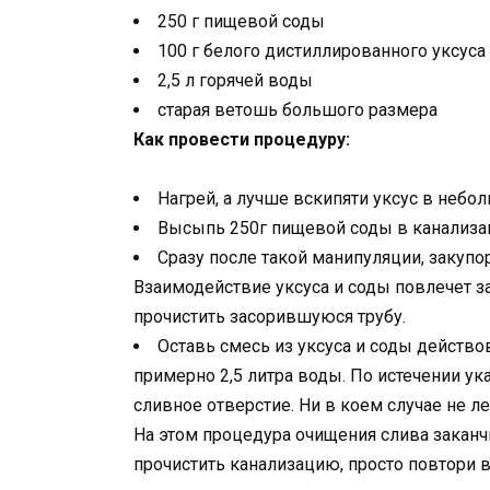
250 г пищевой соды
100 г белого дистиллированного уксуса
2,5 л горячей воды
старая ветошь большого размера
Как провести процедуру:
Нагрей, а лучше вскипяти уксус в небо
Высыпь 250г пищевой соды в канализац
Сразу после такой манипуляции, закуп
Взаимодействие уксуса и соды повлечет з
прочистить засорившуюся трубу.
Оставь смесь из уксуса и соды действов
примерно 2,5 литра воды. По истечении у
сливное отверстие. Ни в коем случае не ле
На этом процедура очищения слива заканчи
прочистить канализацию, просто повтори 