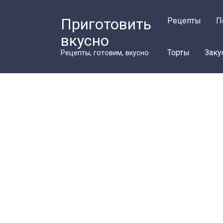
Перейти
к
Приготовить
Рецепты
П
контенту
вкусно
Торты
Заку
Рецепты, готовим, вкусно