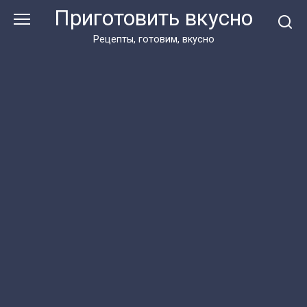
Перейти
Приготовить вкусно
к
контенту
Рецепты, готовим, вкусно