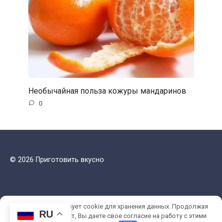
Необычайная польза кожуры мандаринов
0
© 2026 Приготовить вкусно
Этот сайт использует cookie для хранения данных. Продолжая
RU
использовать сайт, Вы даете свое согласие на работу с этими