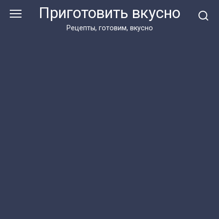
Перейти
Приготовить вкусно
к
контенту
Рецепты, готовим, вкусно