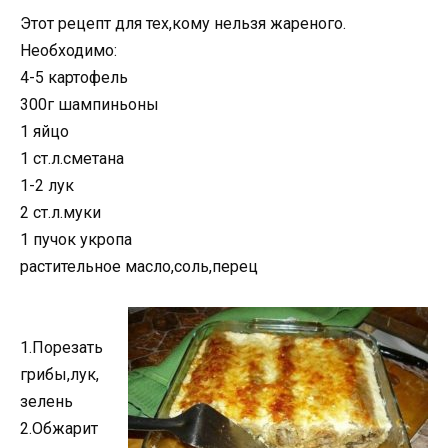
Этот рецепт для тех,кому нельзя жареного.
Необходимо:
4-5 картофель
300г шампиньоны
1 яйцо
1 ст.л.сметана
1-2 лук
2 ст.л.муки
1 пучок укропа
растительное масло,соль,перец
1.Порезать
грибы,лук,
зелень
2.Обжарит