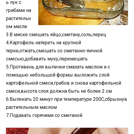
ь лук с
грибами на
растительн
ом масле
3.В миске смешать яйцо,сметану,соль,перец
4.Картофель натереть на крупной
терке,отжать,смешать со сметанно-яичной
смесью,добавить муку,перемешать
5.Противень для выпечки смазать маслом и с
помощью небольшой формы выложить слой
картофельной смеси,грибов и снова картофельной
смеси,высота слоя должна быть не более 2 см
6.Выпекать 20 минут при температуре 200С,сбрызнув
растительным маслом
7.Подавать горячими со сметаной