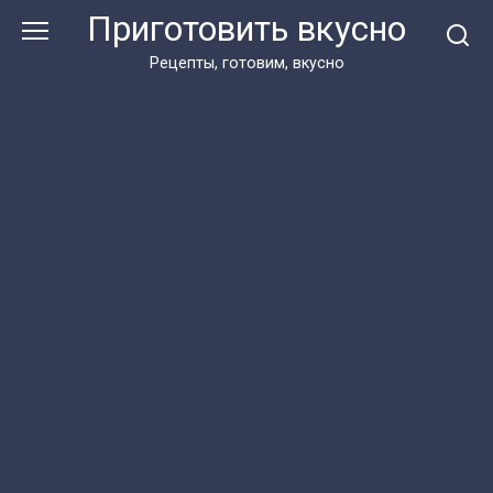
Перейти
Приготовить вкусно
к
контенту
Рецепты, готовим, вкусно