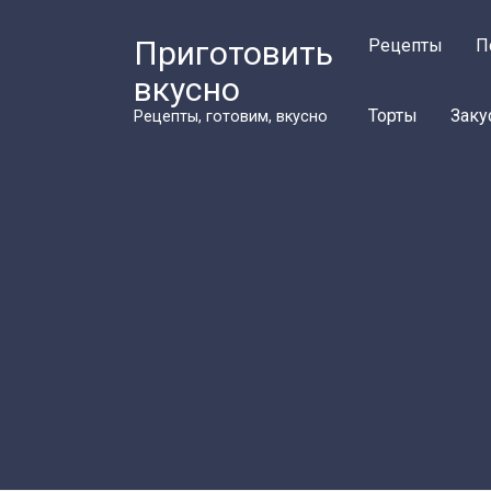
Перейти
к
Приготовить
Рецепты
П
контенту
вкусно
Торты
Заку
Рецепты, готовим, вкусно