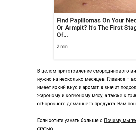
Find Papillomas On Your Ne
Or Armpit? It's The First Sta
Of...
2 min
В целом приготовление смородинового вина
нужно на несколько месяцев. Главное – во
имеет яркий вкус и аромат, а значит подх
жареному и копченому мясу, а также к гриб
отборочного домашнего продукта. Вам по
Если хотите узнать больше о
Почему мы те
статью.