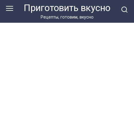
Перейти
Приготовить вкусно
к
контенту
Рецепты, готовим, вкусно