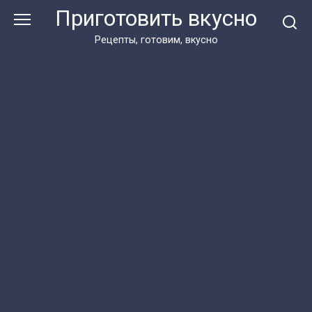
Перейти
Приготовить вкусно
к
контенту
Рецепты, готовим, вкусно