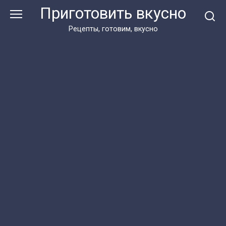
Перейти
Приготовить вкусно
к
контенту
Рецепты, готовим, вкусно