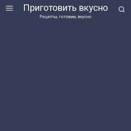
Перейти
Приготовить вкусно
к
контенту
Рецепты, готовим, вкусно