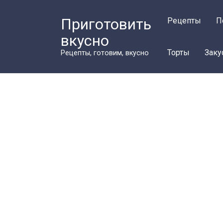
Перейти
к
Приготовить
Рецепты
П
контенту
вкусно
Торты
Заку
Рецепты, готовим, вкусно