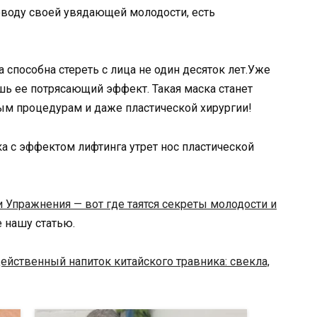
поводу своей увядающей молодости, есть
способна стереть с лица не один десяток лет.Уже
ь ее потрясающий эффект. Такая маска станет
ым процедурам и даже пластической хирургии!
и Упражнения — вот где таятся секреты молодости и
те нашу статью.
ейственный напиток китайского травника: свекла,