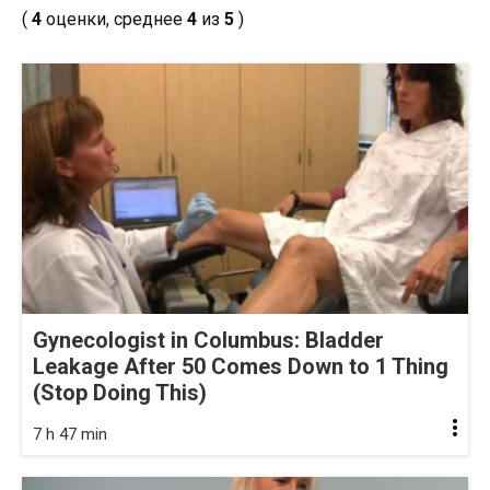
(
4
оценки, среднее
4
из
5
)
Gynecologist in Columbus: Bladder
Leakage After 50 Comes Down to 1 Thing
(Stop Doing This)
7 h 47 min