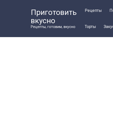
Перейти
к
Приготовить
Рецепты
П
контенту
вкусно
Торты
Заку
Рецепты, готовим, вкусно