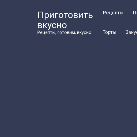
Перейти
к
Приготовить
Рецепты
П
контенту
вкусно
Торты
Заку
Рецепты, готовим, вкусно