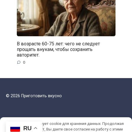
В возрасте 60-75 лет: чего не следует
прощать внукам, чтобы сохранить
авторитет.
0
© 2026 Приготовить вкусно
Этот сайт использует cookie для хранения данных. Продолжая
RU
использовать сайт, Вы даете свое согласие на работу с этими