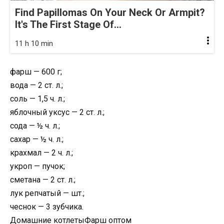
Find Papillomas On Your Neck Or Armpit?
It's The First Stage Of...
11 h 10 min
фарш — 600 г;
вода — 2 ст. л.;
соль — 1,5 ч. л.;
яблочный уксус — 2 ст. л.;
сода — ½ ч. л.;
сахар — ½ ч. л.;
крахмал — 2 ч. л.;
укроп — пучок;
сметана — 2 ст. л.;
лук репчатый — шт.;
чеснок — 3 зубчика.
Домашние котлетыФарш оптом