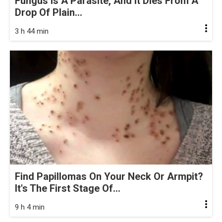
Fungus Is A Parasite, And It Dies From A
Drop Of Plain...
3 h 44 min
Find Papillomas On Your Neck Or Armpit?
It's The First Stage Of...
9 h 4 min