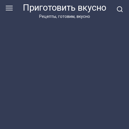
Перейти
Приготовить вкусно
к
контенту
Рецепты, готовим, вкусно