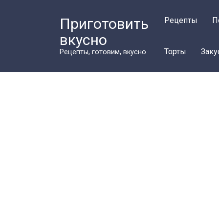
Перейти
к
Приготовить
Рецепты
П
контенту
вкусно
Торты
Заку
Рецепты, готовим, вкусно