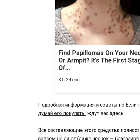
Find Papillomas On Your Ne
Or Armpit? It's The First Sta
Of...
8 h 24 min
Подробная информация и советы по
Если 
думай его покупать!
ждут вас здесь.
Все составляющие этого средства полност
совсем не дают (даже чеснок — благодаря