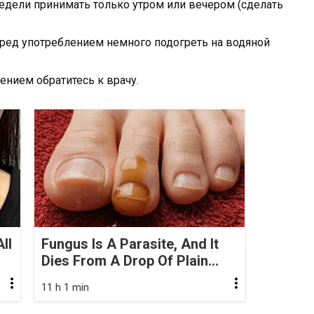
едели принимать только утром или вечером (сделать
еред употреблением немного подогреть на водяной
нием обратитесь к врачу.
ll
Fungus Is A Parasite, And It
Dies From A Drop Of Plain...
11 h 1 min