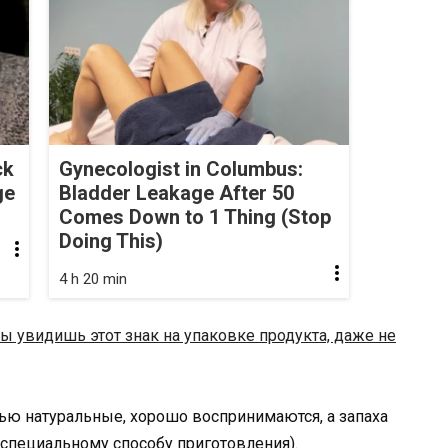
ck
Gynecologist in Columbus:
ge
Bladder Leakage After 50
Comes Down to 1 Thing (Stop
Doing This)
4 h 20 min
ты увидишь этот знак на упаковке продукта, даже не
ью натуральные, хорошо воспринимаются, а запаха
 специальному способу приготовления).