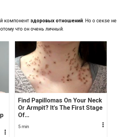
ый компонент
здоровых отношений
. Но о ceкsе не
потому что он очень личный.
Find Papillomas On Your Neck
Or Armpit? It's The First Stage
op
Of...
5 min