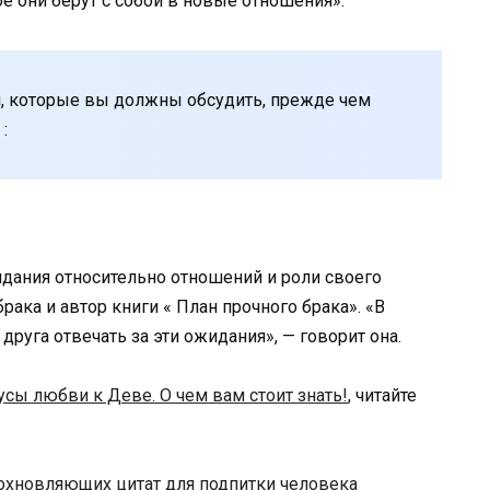
е они берут с собой в новые отношения».
й, которые вы должны обсудить, прежде чем
:
жидания относительно отношений и роли своего
брака и автор книги « План прочного брака». «В
друга отвечать за эти ожидания», — говорит она.
сы любви к Деве. О чем вам стоит знать!
, читайте
охновляющих цитат для подпитки человека