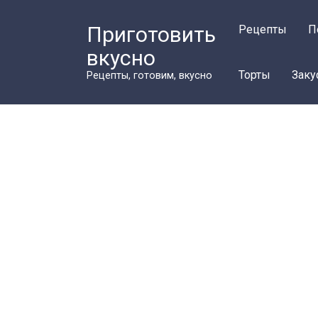
Перейти
к
Приготовить
Рецепты
П
контенту
вкусно
Торты
Заку
Рецепты, готовим, вкусно