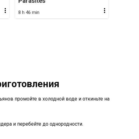
Parasites
8 h 46 min
риготовления
ъянов промойте в холодной воде и откиньте на
дера и перебейте до однородности.