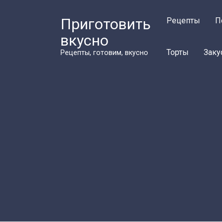
Перейти
к
Приготовить
Рецепты
П
контенту
вкусно
Торты
Заку
Рецепты, готовим, вкусно