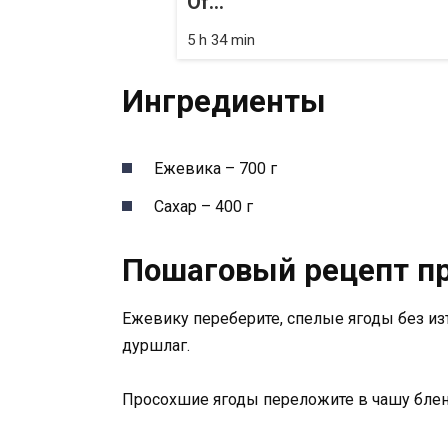
Of...
5 h 34 min
Ингредиенты
Ежевика – 700 г
Сахар – 400 г
Пошаговый рецепт п
Ежевику переберите, спелые ягоды без из
дуршлаг.
Просохшие ягоды переложите в чашу блен