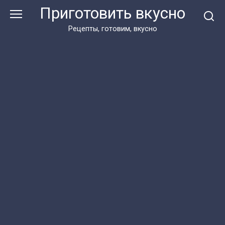
Перейти
Приготовить вкусно
к
контенту
Рецепты, готовим, вкусно