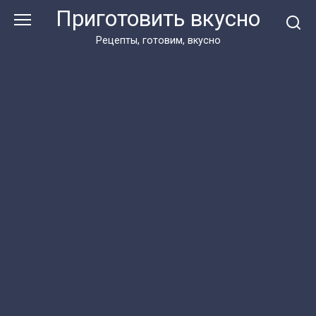
Перейти
Приготовить вкусно
к
контенту
Рецепты, готовим, вкусно